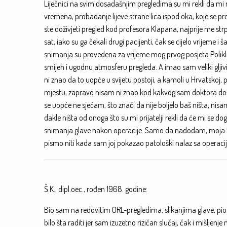
Liječnici na svim dosadašnjim pregledima su mi rekli da mi 
vremena, probadanje lijeve strane lica ispod oka, koje se 
ste doživjeti pregled kod profesora Klapana, najprije me st
sat, iako su ga čekali drugi pacijenti, čak se cijelo vrijeme i
snimanja su provedena za vrijeme mog prvog posjeta Polikli
smijeh i ugodnu atmosferu pregleda. A imao sam veliki gljivič
ni znao da to uopće u svijetu postoji, a kamoli u Hrvatskoj,
mjestu, zapravo nisam ni znao kod kakvog sam doktora doša
se uopće ne sjećam, što znači da nije boljelo baš ništa, nisam
dakle ništa od onoga što su mi prijatelji rekli da će mi se do
snimanja glave nakon operacije. Samo da nadodam, moja lij
pismo niti kada sam joj pokazao patološki nalaz sa operacij
Š.K., dipl.oec., rođen 1968. godine:
Bio sam na redovitim ORL-pregledima, slikanjima glave, pio lije
bilo šta raditi jer sam izuzetno rizičan slučaj, čak i mišljen