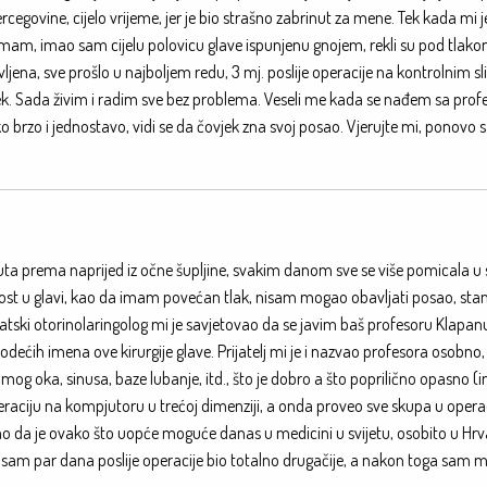
cegovine, cijelo vrijeme, jer je bio strašno zabrinut za mene. Tek kada mi j
imam, imao sam cijelu polovicu glave ispunjenu gnojem, rekli su pod tlakom,
jena, sve prošlo u najboljem redu, 3 mj. poslije operacije na kontrolnim s
. Sada živim i radim sve bez problema. Veseli me kada se nađem sa pro
tako brzo i jednostavo, vidi se da čovjek zna svoj posao. Vjerujte mi, ponovo
snuta prema naprijed iz očne šupljine, svakim danom sve se više pomicala u 
ost u glavi, kao da imam povećan tlak, nisam mogao obavljati posao, stan
vatski otorinolaringolog mi je savjetovao da se javim baš profesoru Klapanu
ćih imena ove kirurgije glave. Prijatelj mi je i nazvao profesora osobno
g oka, sinusa, baze lubanje, itd., što je dobro a što poprilično opasno 
peraciju na kompjutoru u trećoj dimenziji, a onda proveo sve skupa u opera
ao da je ovako što uopće moguće danas u medicini u svijetu, osobito u Hrv
ć sam par dana poslije operacije bio totalno drugačije, a nakon toga sam 