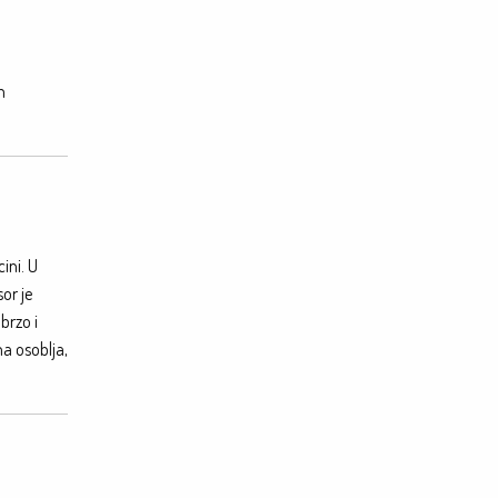
m
ini. U
or je
brzo i
a osoblja,