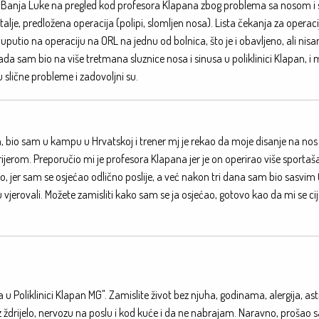
iz Banja Luke na pregled kod profesora Klapana zbog problema sa nosom i 
alje, predložena operacija (polipi, slomljen nosa). Lista čekanja za operac
r uputio na operaciju na ORL na jednu od bolnica, što je i obavljeno, ali nis
tada sam bio na više tretmana sluznice nosa i sinusa u poliklinici Klapan, i
u slične probleme i zadovoljni su.
, bio sam u kampu u Hrvatskoj i trener mj je rekao da moje disanje na nos 
jerom. Preporučio mi je profesora Klapana jer je on operirao više sportaša 
rao, jer sam se osjećao odlično poslije, a već nakon tri dana sam bio sasvim 
vjerovali. Možete zamisliti kako sam se ja osjećao, gotovo kao da mi se cijel
nja u Poliklinici Klapan MG". Zamislite život bez njuha, godinama, alergija, a
z ždrijelo, nervozu na poslu i kod kuće i da ne nabrajam. Naravno, prošao 