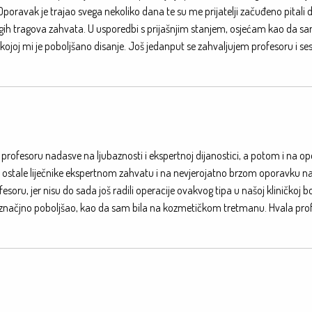
oravak je trajao svega nekoliko dana te su me prijatelji začuđeno pitali d
 drugih tragova zahvata. U usporedbi s prijašnjim stanjem, osjećam kao da s
kojoj mi je poboljšano disanje. Još jedanput se zahvaljujem profesoru i s
i profesoru nadasve na ljubaznosti i ekspertnoj dijanostici, a potom i na ope
nas ostale liječnike ekspertnom zahvatu i na nevjerojatno brzom oporavku n
oru, jer nisu do sada još radili operacije ovakvog tipa u našoj kliničkoj boln
e značjno poboljšao, kao da sam bila na kozmetičkom tretmanu. Hvala pro