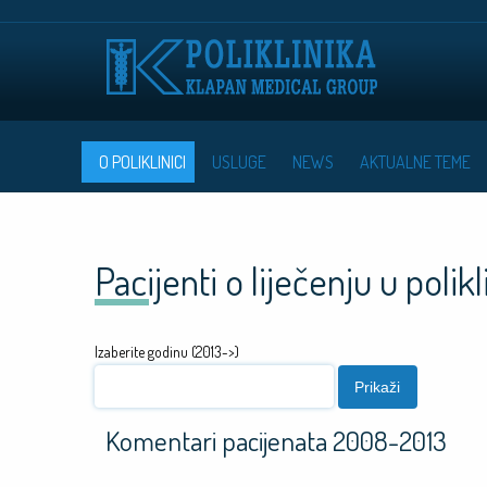
Skoči
na
glavni
sadržaj
Main
O POLIKLINICI
USLUGE
NEWS
AKTUALNE TEME
navigation
Pacijenti o liječenju u polikl
Izaberite godinu (2013->)
Komentari pacijenata 2008-2013