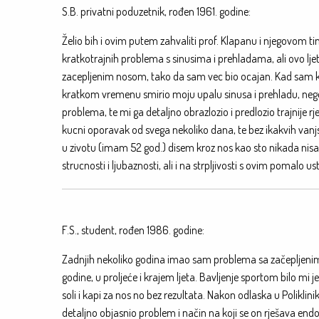
S.B. privatni poduzetnik, rođen 1961. godine:
Želio bih i ovim putem zahvaliti prof. Klapanu i njegovom 
kratkotrajnih problema s sinusima i prehladama, ali ovo lj
zacepljenim nosom, tako da sam vec bio ocajan. Kad sam ko
kratkom vremenu smirio moju upalu sinusa i prehladu, nego j
problema, te mi ga detaljno obrazlozio i predlozio trajnije
kucni oporavak od svega nekoliko dana, te bez ikakvih vanjs
u zivotu (imam 52 god.) disem kroz nos kao sto nikada nisam
strucnosti i ljubaznosti, ali i na strpljivosti s ovim pomalo 
F.S., student, rođen 1986. godine:
Zadnjih nekoliko godina imao sam problema sa začepljenim 
godine, u proljeće i krajem ljeta. Bavljenje sportom bilo mi
soli i kapi za nos no bez rezultata. Nakon odlaska u Poliklin
detaljno objasnio problem i način na koji se on rješava end