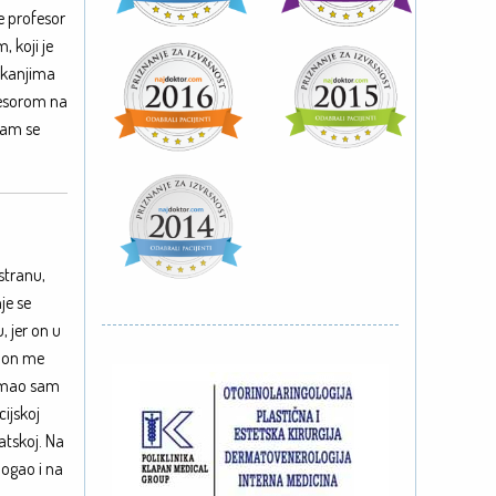
e profesor
 koji je
likanjima
fesorom na
 sam se
stranu,
je se
, jer on u
, on me
(imao sam
cijskoj
atskoj. Na
mogao i na