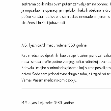
sestrama poliklinike i ovim putem zahvaljujem na pomoći. Op
ja uopće bio na operaciji jer nije bilo nikakvih oteklina ni
počeo koristiti nos. Iskreno sam ostao iznenađen mjerom u 
stručnosti, brzini i ljubaznosti.
A.B., liječnica/dr.med., rođena 1983. godine:
Kao medicinski djelatnik i kao pacijent, želim javno zahvalit
nosa i sinusa prošle godine, za njega očito rutinskoj a za 
Zahvala i mojim otorinolaringolozima koji su me poslali profes
državi. Sada sam jednostavno druga osoba, a i izgled mi s
Vama i Vašem medicinskom osoblju.
M.M., ugostitelj, rođen 1960. godine: