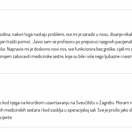
odina, nakon toga nastaju problemi, sve mi je zaraslo u nosu, disanje nika
siljen tražiti pomoć. Javio sam se profesoru po preporuci njegovih pacijenat
io. Napravio mi je doslovno novi nos, sve funkcionira bez greške, cijeli mi 
e smijem zaboraviti medicinske sestre, koje su bile i više nego ljubazne i nas
bio kod njega na kirurškom usavršavanju na Sveučilištu u Zagrebu. Moram r
 medicinskih sestara i kod osoblja u operacijskoj sali. Sve je prošlo jako d
cijente.