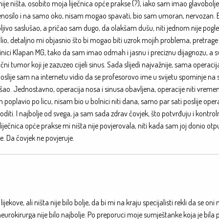
nije ništa, osobito moja liječnica opće prakse (?), iako sam imao glavobolj
prenosilo i na samo oko, nisam mogao spavati, bio sam umoran, nervozan. E,
rpljivo saslušao, a pričao sam dugo, da olakšam dušu, niti jednom nije pog
 šalio, detaljno mi objasnio što bi mogao biti uzrok mojih problema, pretrage 
nici Klapan MG, tako da sam imao odmah i jasnu i preciznu dijagnozu, a s
ni tumor koji je zazuzeo cijeli sinus. Sada slijedi najvažnije, sama operaci
 poslije sam na internetu vidio da se profesorovo ime u svijetu spominje n
o. Jednostavno, operacija nosa i sinusa obavljena, operacije niti vremen
 poplavio po licu, nisam bio u bolnici niti dana, samo par sati poslije opera
goditi. I najbolje od svega, ja sam sada zdrav čovjek, što potvrđuju i kontro
ečnica opće prakse mi ništa nije povjerovala, niti kada sam joj donio ot
e. Da čovjek ne povjeruje.
kove, ali ništa nije bilo bolje, da bi mi na kraju specijalisti rekli da se oni
je neurokirurga nije bilo najbolje. Po preporuci moje sumještanke koja je bila