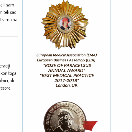
a li sam
am tek sad
estrama na
raciji
akon toga.
ici, ali i
fesore.