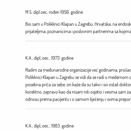
M.S, dipl.oec, rođen 1956. godine:
Bio sam u Poliklinici Klapan u Zagrebu, Hrvatska, na endosko
prijateljima, poznanicima i poslovnim partnerima sa kojim
K.A., dipl,.oec., 1973. godine:
Radim za međunarodne organizacije već godinama, prošao sam 
Poliklinici Klapan u Zagrebu se vidi da se radi o medernom
posebna priča za sebe, on kaže da su takvi i svi ostali doktor
korektno, zapravo kao da nisam niti osjetio i veoma sam za
odnosu prema pacijentu i o samom liječenju i svima preporu
K.A., dipl,.oec., 1983. godine: