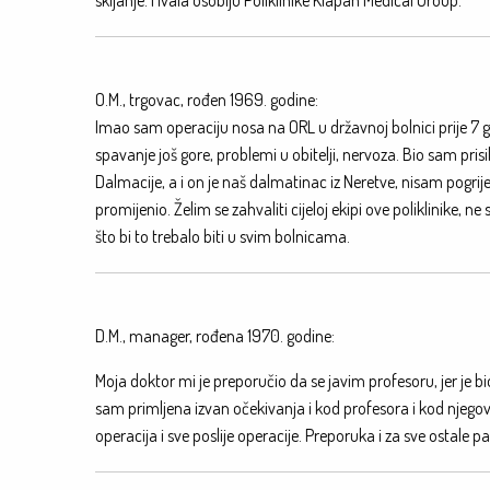
skijanje. Hvala osoblju Poliklinike Klapan Medical Group.
O.M., trgovac, rođen 1969. godine:
Imao sam operaciju nosa na ORL u državnoj bolnici prije 7 g
spavanje još gore, problemi u obitelji, nervoza. Bio sam pri
Dalmacije, a i on je naš dalmatinac iz Neretve, nisam pogriješ
promijenio. Želim se zahvaliti cijeloj ekipi ove poliklinike, n
što bi to trebalo biti u svim bolnicama.
D.M., manager, rođena 1970. godine:
Moja doktor mi je preporučio da se javim profesoru, jer je 
sam primljena izvan očekivanja i kod profesora i kod njegovih
operacija i sve poslije operacije. Preporuka i za sve ostale pa