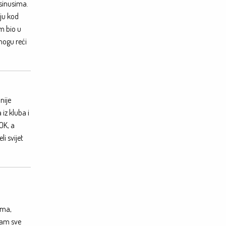
sinusima.
iju kod
am bio u
 mogu reći
nije
iz kluba i
OK, a
i svijet
stma,
sam sve