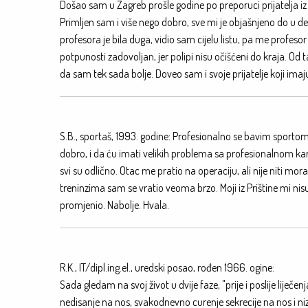
Došao sam u Zagreb prošle godine po preporuci prijatelja 
Primljen sam i više nego dobro, sve mi je objašnjeno do u det
profesora je bila duga, vidio sam cijelu listu, pa me profeso
potpunosti zadovoljan, jer polipi nisu očišćeni do kraja. Od 
da sam tek sada bolje. Doveo sam i svoje prijatelje koji imaj
S.B., sportaš, 1993. godine: Profesionalno se bavim sportom
dobro, i da ću imati velikih problema sa profesionalnom kari
svi su odlično. Otac me pratio na operaciju, ali nije niti mo
treninzima sam se vratio veoma brzo. Moji iz Prištine mi nisu 
promjenio. Nabolje. Hvala.
R.K., IT/dipl.ing.el., uredski posao, rođen 1966. ogine:
Sada gledam na svoj život u dvije faze, "prije i poslije liječe
nedisanje na nos, svakodnevno curenje sekrecije na nos i ni