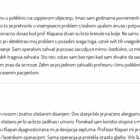
timu u poliklinici na uspjesnom izlijecenju. Imao sam godinama povremenih
eto to se pretvorilo u visemjesecni problem s teskom upalom sinusa i potp
nacno dosao kod prof. Klapana stvari su brzo krenule na bolje. Ne samo 
e i detektirao moj problem u pozadini svega toga, uzrok svih tih visegodi
 rjesenje. Sam operativni zahvat je prosao zacudjuce mirno i bezbolno, uz m
kih tragova zahvata. Sto reci, ostao sam bez rijeci kad sam shvatio da sa
 znao da se moze. Zelim se jos jednom zahvaliti profesoru i timu poliklin
ustrasenim pacijentom.
nosom i znatno otežanim disanjem. Ovo stanje bilo je praćeno alergijam
 je otežano jer bi se brzo zadihao i umorio. Ponekad sam koristio otopine 
iku Klapan dijagnosticirana mi je devijacija septuma. Profesor Klapan mi je 
o/laserskom operacijom. Sama operacija je protekla izrazito glatko. Vrlo l