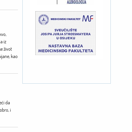
kvo,
a iz
se život
mijane, kao
eći da
obro, i