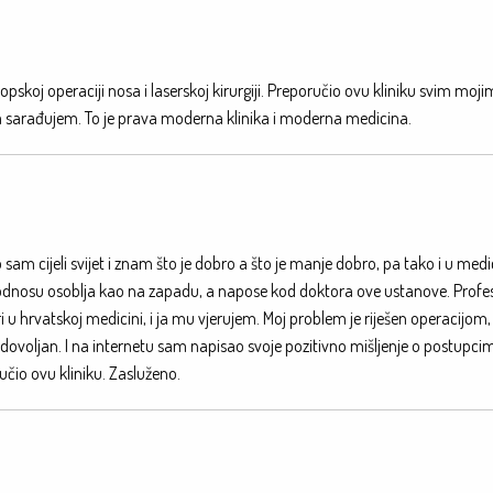
pskoj operaciji nosa i laserskoj kirurgiji. Preporučio ovu kliniku svim moji
a sarađujem. To je prava moderna klinika i moderna medicina.
cijeli svijet i znam što je dobro a što je manje dobro, pa tako i u medic
 odnosu osoblja kao na zapadu, a napose kod doktora ove ustanove. Profes
i u hrvatskoj medicini, i ja mu vjerujem. Moj problem je riješen operacijom, 
dovoljan. I na internetu sam napisao svoje pozitivno mišljenje o postupcim
čio ovu kliniku. Zasluženo.