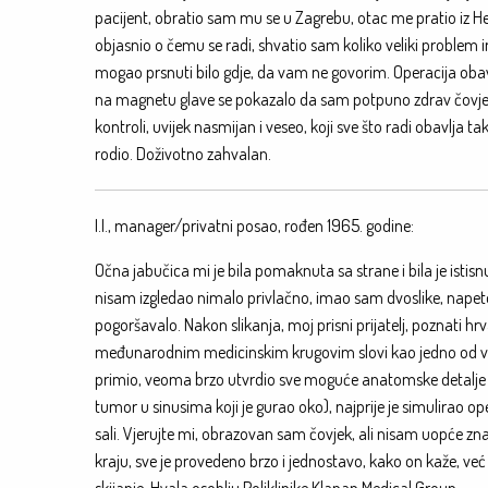
pacijent, obratio sam mu se u Zagrebu, otac me pratio iz Her
objasnio o čemu se radi, shvatio sam koliko veliki problem 
mogao prsnuti bilo gdje, da vam ne govorim. Operacija obavl
na magnetu glave se pokazalo da sam potpuno zdrav čovjek
kontroli, uvijek nasmijan i veseo, koji sve što radi obavlja 
rodio. Doživotno zahvalan.
I.I., manager/privatni posao, rođen 1965. godine:
Očna jabučica mi je bila pomaknuta sa strane i bila je isti
nisam izgledao nimalo privlačno, imao sam dvoslike, napet
pogoršavalo. Nakon slikanja, moj prisni prijatelj, poznati hr
međunarodnim medicinskim krugovim slovi kao jedno od vode
primio, veoma brzo utvrdio sve moguće anatomske detalje mo
tumor u sinusima koji je gurao oko), najprije je simulirao o
sali. Vjerujte mi, obrazovan sam čovjek, ali nisam uopće zn
kraju, sve je provedeno brzo i jednostavo, kako on kaže, ve