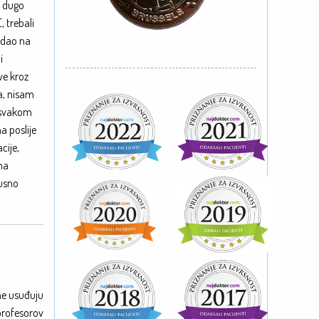
e dugo
 trebali
ledao na
i
ve kroz
ja, nisam
a svakom
a poslije
cije,
lna
pusno
 ne usuđuju
 profesorov