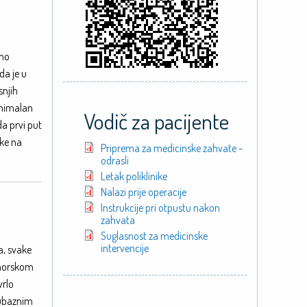
uno
da je u
snjih
inimalan
Vodič za pacijente
da prvi put
ike na
Priprema za medicinske zahvate -
odrasli
Letak poliklinike
Nalazi prije operacije
Instrukcije pri otpustu nakon
zahvata
Suglasnost za medicinske
intervencije
a, svake
s morskom
vrlo
jubaznim