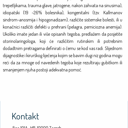
trepetljikama, trauma glave, jatrogene, nakon zahvata na sinusima),
idiopatski (19 -26% bolesnika), kongenitalni (tzv. Kallmanov
sindrom-anosmija i hipogonadizam), različite sistemske bolesti, ili u
konačnici različiti defekti u prehrani (pelagra, perniciozna anemija).
Ukoliko imate jedan ili više opisanih tegoba, predlažem da posjetite
otorinolaringologa, koji će različitim rutinskim ili potrebnim
dodadtnim pretragama definirati o čemu se kod vas radi. Slijednom
dijagnostike i kirurškog liječenja kojim se bavim dugi niz godina mogu
reći da za mnoge od navedenih tegoba koje rezultiraju gubitkom ili
smanjenjem njuha postoji adekvatna pomoć.
Kontakt