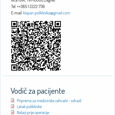
Ilica 191A, HR-10000 Zagreb
Tel: ++385 1 2222 736
E-mail:
klapan.poliklinika@gmail.com
Vodič za pacijente
Priprema za medicinske zahvate - odrasli
Letak poliklinike
Nalazi prije operacije