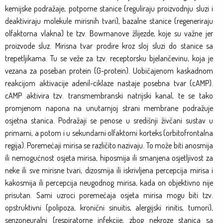
kemijske podražaje, potporne stanice (reguliraju proizvodnju sluzi i
deaktiviraju molekule mirisnih tvari), bazalne stanice (regeneriraju
olfaktorna vlakna) te tzv. Bowmanove žlijezde, koje su važne jer
proizvode sluz. Mirisna tvar prodire kroz sloj sluzi do stanice sa
trepetljikama. Tu se veže za tzv. receptorsku bjelančevinu, koja je
vezana za poseban protein (G-protein). Uobičajenom kaskadnom
reakcijom aktivacije adenil-ciklaze nastaje posebna tvar (cAMP).
cAMP aktivira tzv. transmembranski natrijski kanal, te se tako
promjenom napona na unutarnjoj strani membrane podražuje
osjetna stanica. Podražaji se penose u središnji živčani sustav u
primarni, a potom i u sekundarni olfaktorni korteks (orbitofrontalna
regija). Poremećaji mirisa se različito nazivaju. To može biti anosmija
ili nemogućnost osjeta mirisa, hiposmija ili smanjena osjetljivost za
neke ili sve mirisne tvari, dizosmija ili iskrivljena percepcija mirisa i
kakosmija ili percepcija neugodnog mirisa, kada on objektivno nije
prisutan. Sami uzroci poremećaja osjeta mirisa mogu biti tzv.
opstruktivni (polipoza, kronični sinuitis, alergijski rinitis, tumori),
senzoneuralni (respiratorne infekcije, zbog nekroze stanica sa