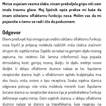
Mirise osjećam veoma slabo, nisam preboljela gripu niti sam
imala traumu glave. Moj liječnik opće prakse mi kaže da
imam oštećenu olfaktornu funkciju nosa. Molim vas da mi
pojasnite o čemu se radi i što da poduzmem.
Odgovor
Glavni preduvjet koji omogućuje uredno održanu olfaktornu funkciju
nosa (njuh) je pritjecaj molekula različitih vrsta čestica zračnom
strujom do osjetila mirisa. Osjetilo se nalazi na gornjem dijelu nosnog
septuma, tzv. rešetnici (lat. lamina cribriformis), koja pripada
etmoidalnoj kosti, gornjoj nosnoj školjci, te dijelu srednje nosne
školjke. U sklopu olfaktorne sluznice nalaze se tzv. bipolarne
receptorske stanice, kojih u olfaktornom epitelu kralježnjaka ima
oko tisuću vrsta, ovisno o tipu receptora. Svaka osjetna stanica
odgovara poticaju više vrsta molekula mirisnih tvari. Bipolarne
živčane stanice su receptorske stanice čija je predodređena funkcija
definiranje osjeta mirisa. Osim osjetnih stanica, u sklopu olfaktorne
sluznice nalaze se stanice sa trepetljikama, koje reagiraju na